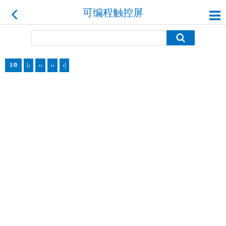
可编程触控屏
1/0
|‹
‹‹
››
›|