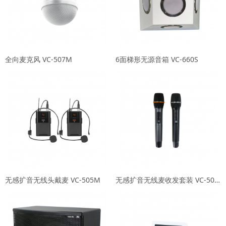
全向⻨克⻛ VC-507M
6⾯梯形⽆源⾳箱 VC-660S
⽆感扩⾳⽆线头戴⻨ VC-505M
⽆感扩⾳⽆线⻨收发套装 VC-504M