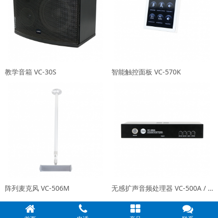
教学音箱 VC-30S
智能触控面板 VC-570K
阵列麦克风 VC-506M
⽆感扩声⾳频处理器 VC-500A / VC-500C（不带⽆线⻨克⻛）
1/1
|‹
‹‹
1
››
›|