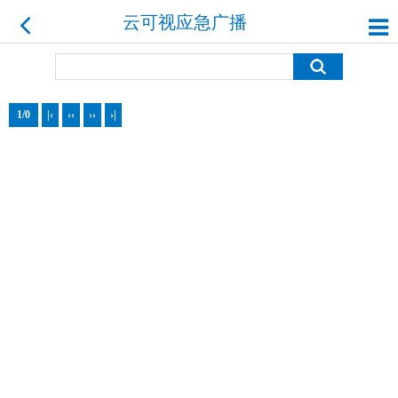
云可视应急广播系统
1/0
|‹
‹‹
››
›|