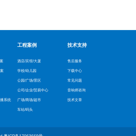
工程案例
技术支持
方案
酒店/宾馆/大厦
售后服务
案
学校/幼儿园
下载中心
公园/广场/景区
常见问题
公司/企业/贸易中心
音响师咨询
播系统
广场/商场/超市
技术文章
车站/码头
ed
粤ICP备17063669号