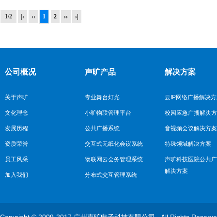
1/2
|‹
‹‹
1
2
››
›|
公司概况
声旷产品
解决方案
关于声旷
专业舞台灯光
云IP网络广播解决
文化理念
小旷物联管理平台
校园应急广播解决方
发展历程
公共广播系统
音视频会议解决方案
资质荣誉
交互式无纸化会议系统
特殊领域解决方案
员工风采
物联网云会务管理系统
声旷科技医院公共广
解决方案
加入我们
分布式交互管理系统
Copyright © 2009-2017 广州声旷电子科技有限公司 , All Rights Reserv