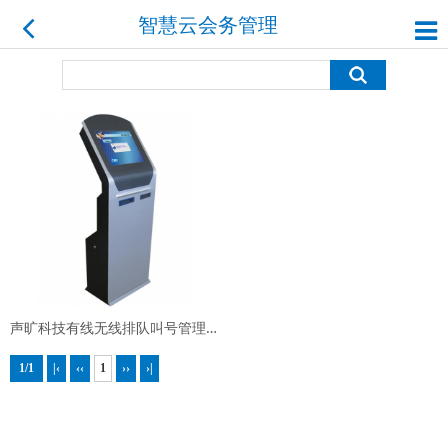
智慧云会务管理平台
声旷科技有线无线排队叫号管理系统
1/1
|‹
‹‹
1
››
›|